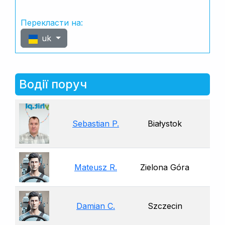
Перекласти на:
uk
Водії поруч
Sebastian P.
Białystok
Mateusz R.
Zielona Góra
Damian C.
Szczecin