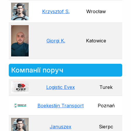
Krzysztof S.
Wrocław
Giorgi K.
Katowice
Компанії поруч
Logistic Evex
Turek
Boekestijn Transport
Poznań
Januszex
Sierpc