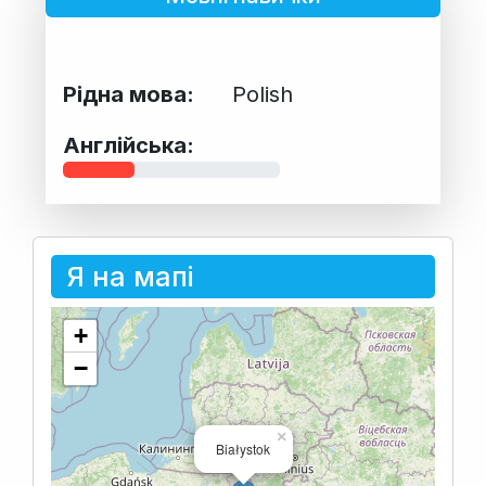
Рідна мова:
Polish
Англійська:
Я на мапі
+
−
×
Białystok