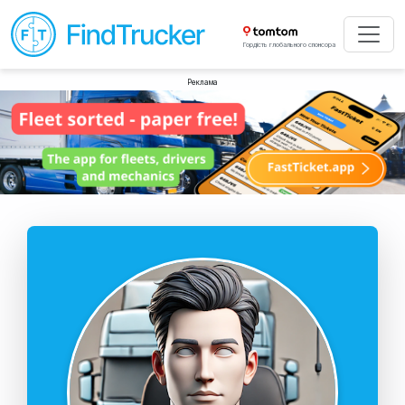
Гордість глобального спонсора
Реклама