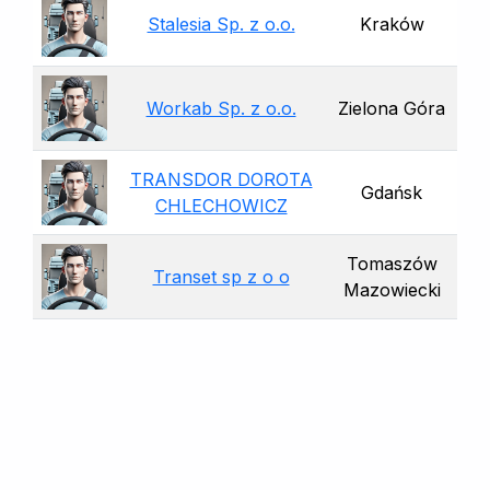
Stalesia Sp. z o.o.
Kraków
Workab Sp. z o.o.
Zielona Góra
TRANSDOR DOROTA
Gdańsk
CHLECHOWICZ
Tomaszów
Transet sp z o o
Mazowiecki