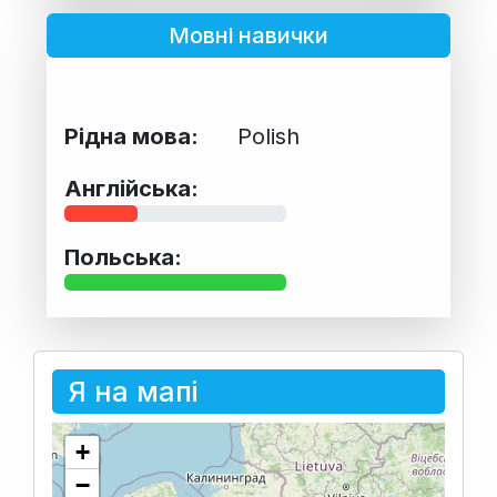
Мовні навички
Рідна мова:
Polish
Англійська:
Польська:
Я на мапі
+
−