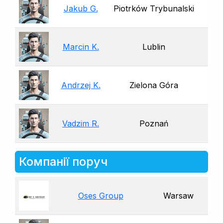
Jakub G.
Piotrków Trybunalski
Marcin K.
Lublin
Andrzej K.
Zielona Góra
Vadzim R.
Poznań
Компанії поруч
Oses Group
Warsaw