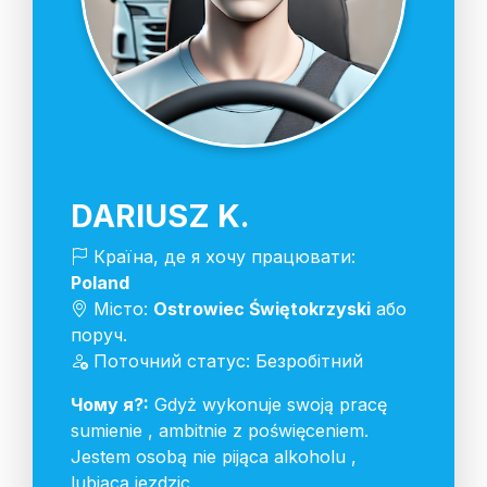
DARIUSZ K.
Країна, де я хочу працювати:
Poland
Місто:
Ostrowiec Świętokrzyski
або
поруч.
Поточний статус: Безробітний
Чому я?:
Gdyż wykonuje swoją pracę
sumienie , ambitnie z poświęceniem.
Jestem osobą nie pijąca alkoholu ,
lubiącą jezdzic