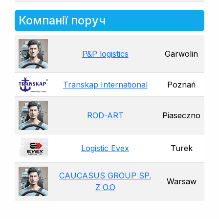
Компанії поруч
P&P logistics
Garwolin
Transkap International
Poznań
ROD-ART
Piaseczno
Logistic Evex
Turek
CAUCASUS GROUP SP.
Warsaw
Z O.O