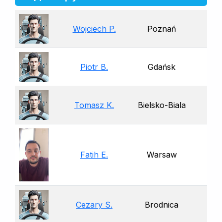
Wojciech P.
Poznań
Piotr B.
Gdańsk
Tomasz K.
Bielsko-Biala
Fatih E.
Warsaw
Cezary S.
Brodnica