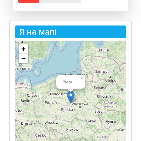
Я на мапі
+
−
×
Płock