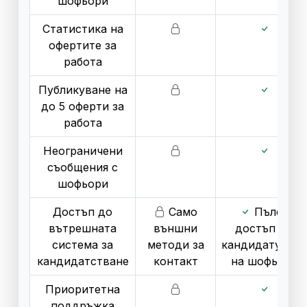
шофьори
Статистика на
офертите за
работа
Публикуване на
до 5 оферти за
работа
Неограничени
съобщения с
шофьори
Достъп до
Само
Пълен
вътрешната
външни
достъп до
система за
методи за
кандидатурите
кандидатстване
контакт
на шофьори
Приоритетна
поддръжка