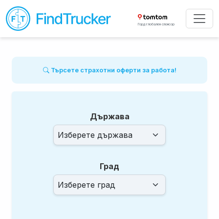
Горд глобален спонсор
Търсете страхотни оферти за работа!
Държава
Град