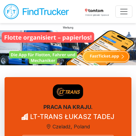
Stolzer globaler Sponsor
Werbung
PRACA NA KRAJU.
LT-TRANS ŁUKASZ TADEJ
Czeladź, Poland