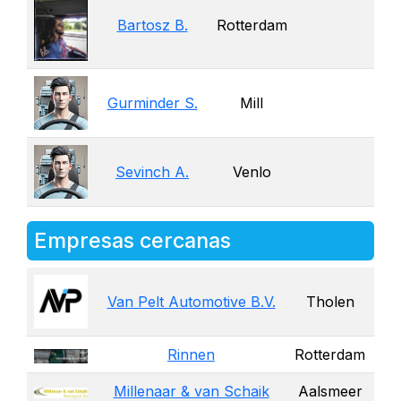
Bartosz B.
Rotterdam
Gurminder S.
Mill
Sevinch A.
Venlo
Empresas cercanas
Van Pelt Automotive B.V.
Tholen
Rinnen
Rotterdam
Millenaar & van Schaik
Aalsmeer