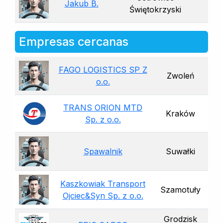
Jakub B.
Świętokrzyski
Empresas cercanas
FAGO LOGISTICS SP Z
Zwoleń
o.o.
TRANS ORION MTD
Kraków
Sp. z o.o.
Spawalnik
Suwałki
Kaszkowiak Transport
Szamotuły
Ojciec&Syn Sp. z o.o.
Grodzisk