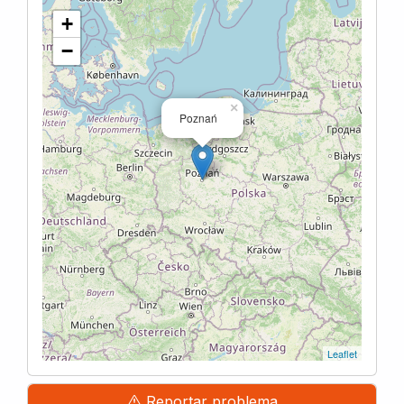
+
−
×
Poznań
Leaflet
Reportar problema