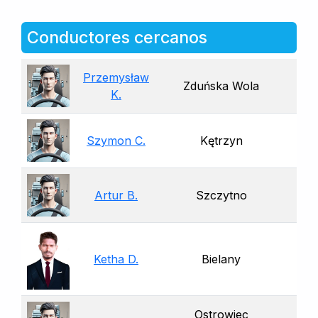
Conductores cercanos
Przemysław
Zduńska Wola
K.
Szymon C.
Kętrzyn
Artur B.
Szczytno
Ketha D.
Bielany
Ostrowiec