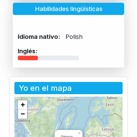
Habilidades lingüísticas
Idioma nativo:
Polish
Inglés:
Yo en el mapa
+
−
×
Gdynia