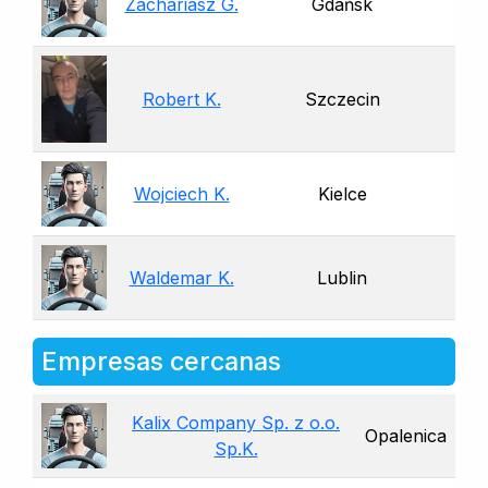
Zachariasz G.
Gdańsk
Robert K.
Szczecin
Wojciech K.
Kielce
Waldemar K.
Lublin
Empresas cercanas
Kalix Company Sp. z o.o.
Opalenica
Sp.K.