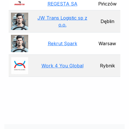
REGESTA SA
Pińczów
JW Trans Logistic sp z
Dęblin
o.o.
Rekrut Spark
Warsaw
Work 4 You Global
Rybnik