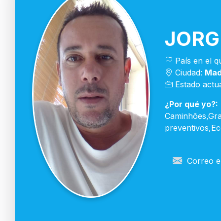
JORG
País en el q
Ciudad:
Mad
Estado actua
¿Por qué yo?:
Caminhões,Gra
preventivos,E
Correo el