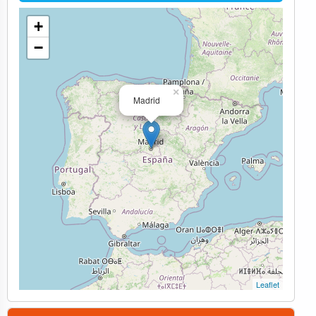
+
−
×
Madrid
Leaflet