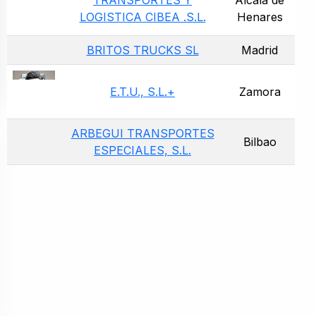
TRANSPORTES Y
Alcalá de
LOGISTICA CIBEA .S.L.
Henares
BRITOS TRUCKS SL
Madrid
E.T.U., S.L.+
Zamora
ARBEGUI TRANSPORTES
Bilbao
ESPECIALES, S.L.