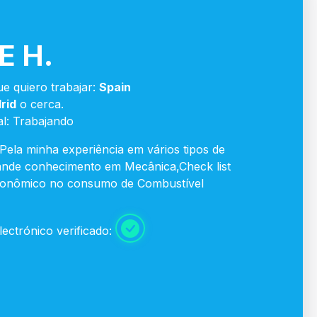
E H.
ue quiero trabajar:
Spain
rid
o cerca.
l: Trabajando
Pela minha experiência em vários tipos de
nde conhecimento em Mecânica,Check list
conômico no consumo de Combustível
ectrónico verificado: