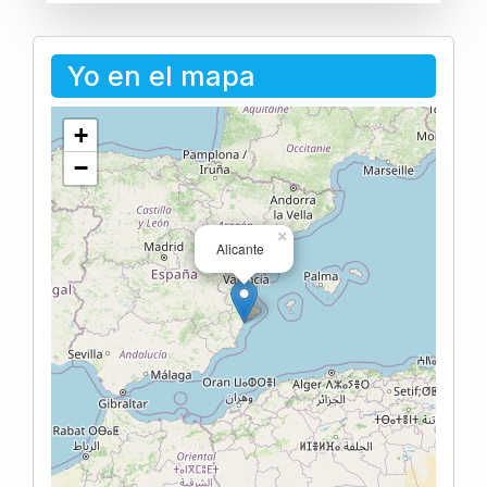
Yo en el mapa
+
−
×
Alicante