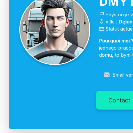
DMYT
Pays où je ve
Ville :
Dębic
Statut actuel
Pourquoi moi ?
jednego pracod
domu, to bym t
Email vér
Contact 