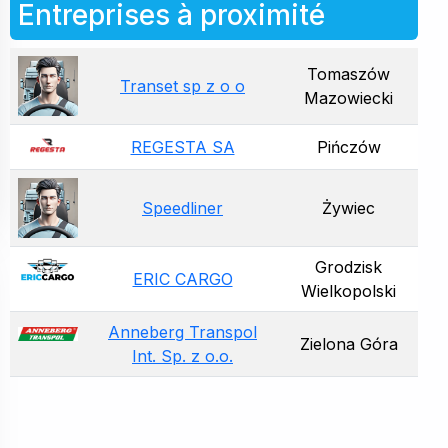
Entreprises à proximité
Tomaszów
Transet sp z o o
Mazowiecki
REGESTA SA
Pińczów
Speedliner
Żywiec
Grodzisk
ERIC CARGO
Wielkopolski
Anneberg Transpol
Zielona Góra
Int. Sp. z o.o.