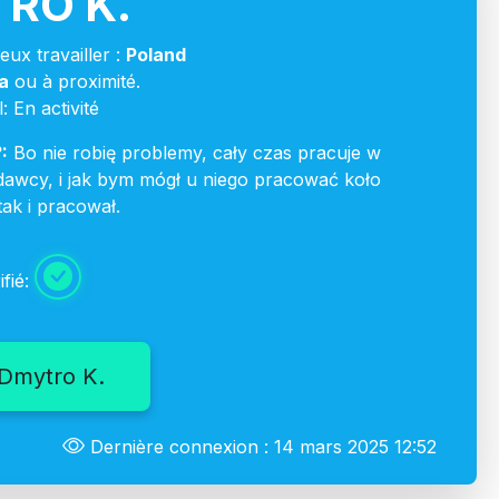
RO K.
ux travailler :
Poland
a
ou à proximité.
: En activité
:
Bo nie robię problemy, cały czas pracuje w
awcy, i jak bym mógł u niego pracować koło
ak i pracował.
ifié:
Dmytro K.
Dernière connexion : 14 mars 2025 12:52