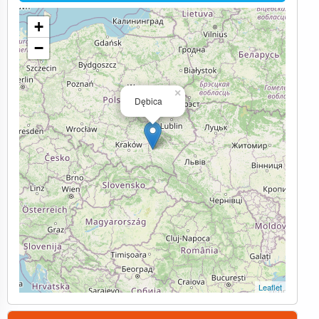
+
−
×
Dębica
Leaflet