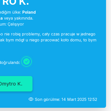
RO K.
ediğim ülke:
Poland
ca
veya yakınında.
m: Çalışıyor
o nie robię problemy, cały czas pracuje w jednego
 jak bym mógł u niego pracować koło domu, to bym
doğrulandı:
 Dmytro K.
Son görülme: 14 Mart 2025 12:52