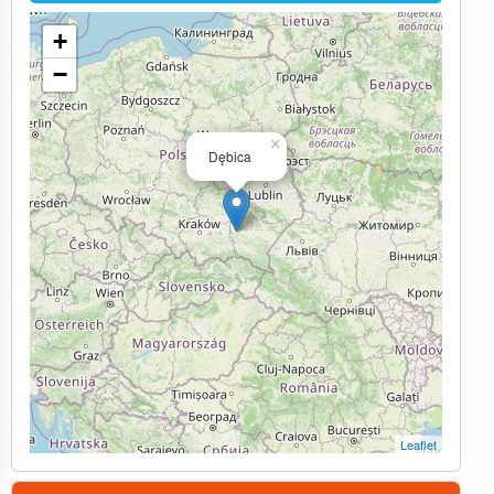
+
−
×
Dębica
Leaflet