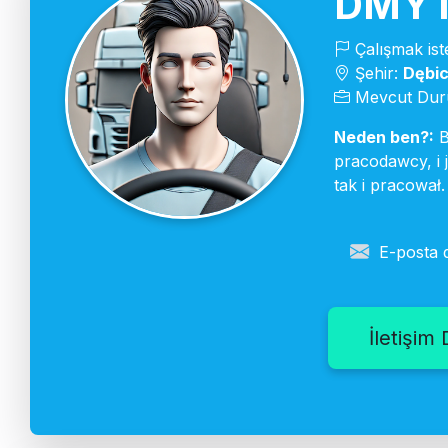
DMYT
Çalışmak ist
Şehir:
Dębi
Mevcut Duru
Neden ben?:
B
pracodawcy, i
tak i pracował.
E-posta 
İletişim