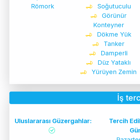
Römork
Soğutuculu
Görünür
Konteyner
Dökme Yük
Tanker
Damperli
Düz Yataklı
Yürüyen Zemin
İş ter
Uluslararası Güzergahlar:
Tercih Ed
Gün
Pazarte