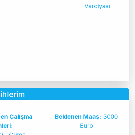
Vardiyası
cihlerim
ilen Çalışma
Beklenen Maaş:
3000
leri:
Euro
si - Cuma