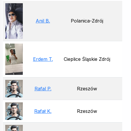
Anil B.
Polanica-Zdrój
Erdem T.
Cieplice Śląskie Zdrój
Rafal P.
Rzeszów
Rafał K.
Rzeszów