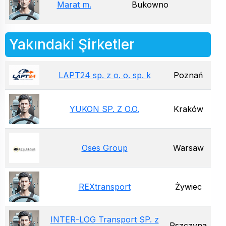
Marat m.
Bukowno
Yakındaki Şirketler
LAPT24 sp. z o. o. sp. k
Poznań
YUKON SP. Z O.O.
Kraków
Oses Group
Warsaw
REXtransport
Żywiec
INTER-LOG Transport SP. z
Pszczyna