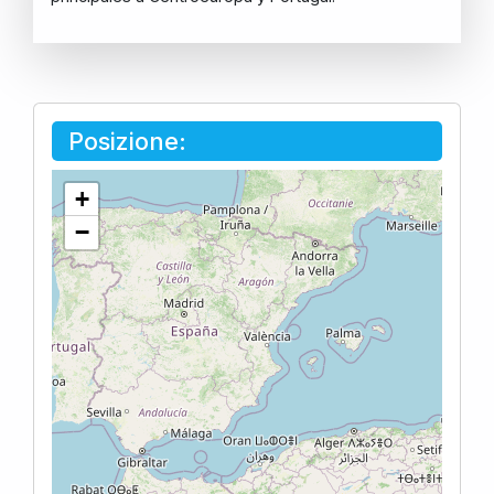
Posizione:
+
−