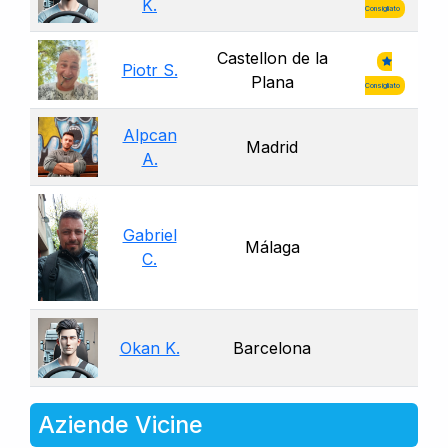
K.
Consigliato
Castellon de la
Piotr S.
Plana
Consigliato
Alpcan
Madrid
A.
Gabriel
Málaga
C.
Okan K.
Barcelona
Aziende Vicine