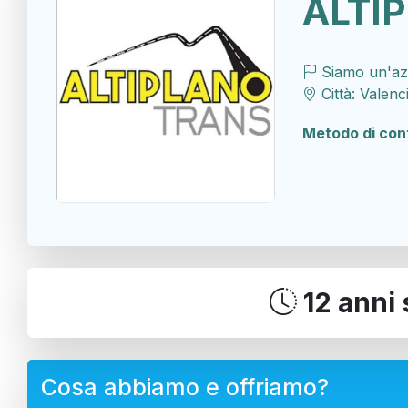
ALTI
Siamo un'azi
Città: Valenci
Metodo di con
12 anni 
Cosa abbiamo e offriamo?