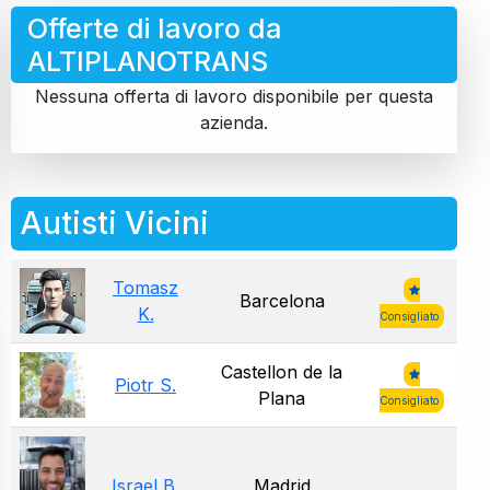
Offerte di lavoro da
ALTIPLANOTRANS
Nessuna offerta di lavoro disponibile per questa
azienda.
Autisti Vicini
Tomasz
Barcelona
K.
Consigliato
Castellon de la
Piotr S.
Plana
Consigliato
Israel B.
Madrid