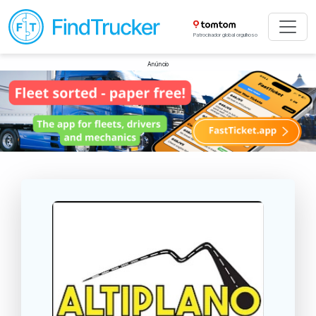
Patrocinador global orgulhoso
Anúncio