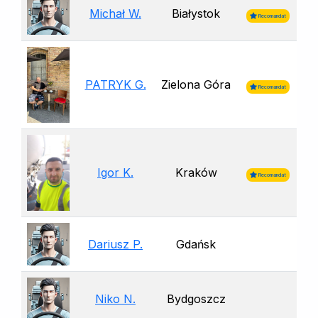
Michał W.
Białystok
Recomandat
PATRYK G.
Zielona Góra
Recomandat
Igor K.
Kraków
Recomandat
Dariusz P.
Gdańsk
Niko N.
Bydgoszcz