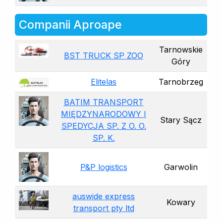
Companii Aproape
Tarnowskie
BST TRUCK SP ZOO
Góry
Elitelas
Tarnobrzeg
BATIM TRANSPORT
MIĘDZYNARODOWY I
Stary Sącz
SPEDYCJA SP. Z O. O.
SP. K.
P&P logistics
Garwolin
auswide express
Kowary
transport pty ltd