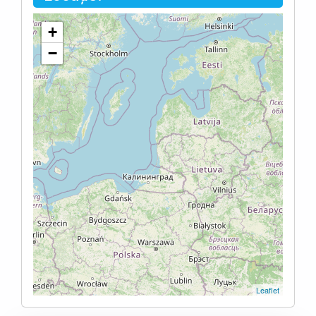
+
−
Leaflet