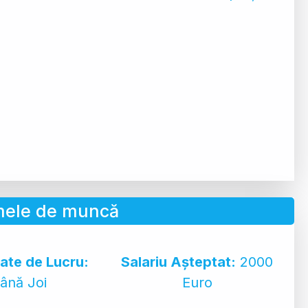
 mele de muncă
rate de Lucru:
Salariu Așteptat:
2000
până Joi
Euro