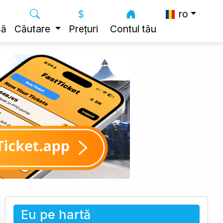
ro
să
Căutare
Prețuri
Contul tău
Eu pe hartă