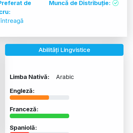
Preferat de
Muncă de Distribuție:
cru:
întreagă
Abilități Lingvistice
Limba Nativă:
Arabic
Engleză:
Franceză:
Spaniolă: