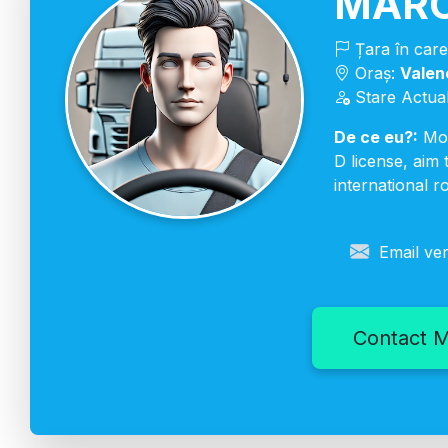
MARO
Țara în care
Oraș:
Valen
Stare Actua
De ce eu?:
Moti
D license, aim
international r
Email ver
Contact M