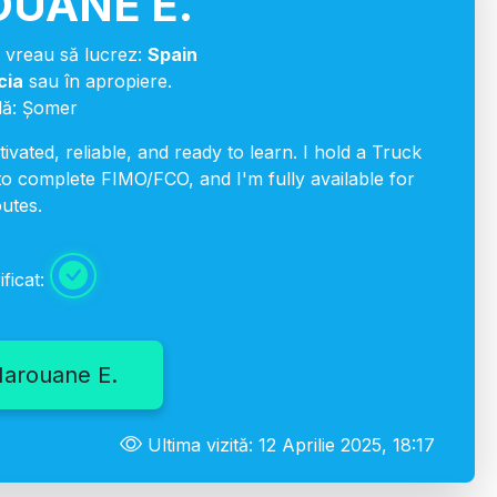
UANE E.
 vreau să lucrez:
Spain
cia
sau în apropiere.
lă: Șomer
vated, reliable, and ready to learn. I hold a Truck
 to complete FIMO/FCO, and I'm fully available for
outes.
ificat:
arouane E.
Ultima vizită: 12 Aprilie 2025, 18:17