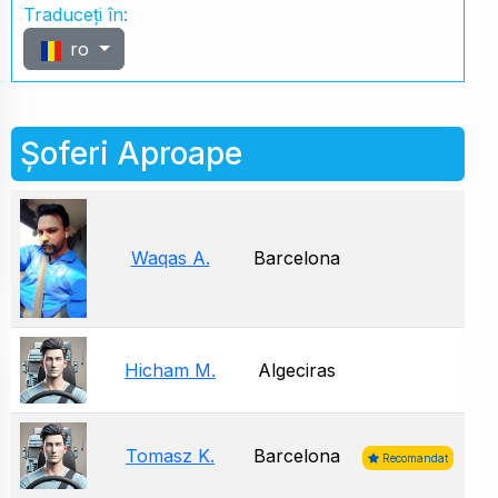
Traduceți în:
ro
Șoferi Aproape
Waqas A.
Barcelona
Hicham M.
Algeciras
Tomasz K.
Barcelona
Recomandat