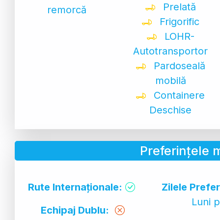
Prelată
remorcă
Frigorific
LOHR-
Autotransportor
Pardoseală
mobilă
Containere
Deschise
Preferințele
Rute Internaționale:
Zilele Prefe
Luni 
Echipaj Dublu: