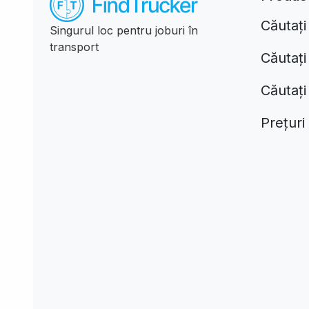
Căutați
Singurul loc pentru joburi în
transport
Căutaț
Căutați
Prețuri