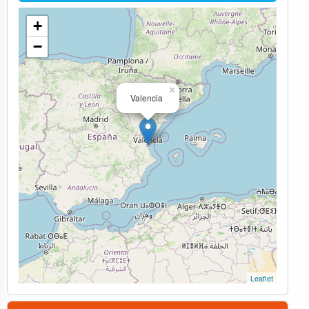
+
−
×
Valencia
Leaflet