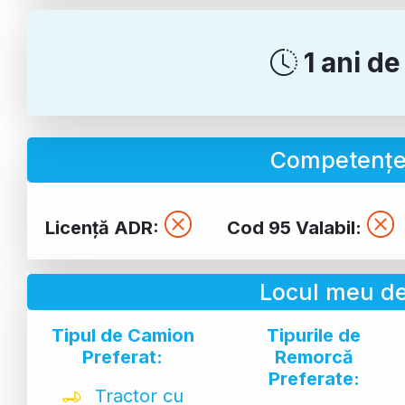
1 ani d
Competențe 
Licență ADR:
Cod 95 Valabil:
Locul meu de
Tipul de Camion
Tipurile de
Preferat:
Remorcă
Preferate:
Tractor cu