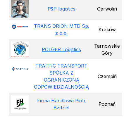
P&P logistics
Garwolin
TRANS ORION MTD Sp.
Kraków
z o.o.
Tarnowskie
POLGER Logistics
Góry
TRAFFIC TRANSPORT
SPÓŁKA Z
Czempiń
OGRANICZONĄ
ODPOWIEDZIALNOŚCIĄ
Firma Handlowa Piotr
Poznań
Bździel