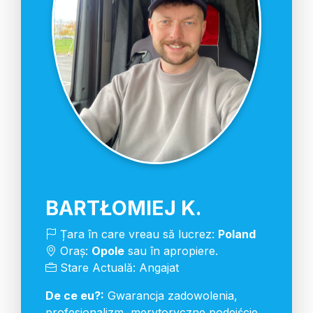
BARTŁOMIEJ K.
Țara în care vreau să lucrez:
Poland
Oraș:
Opole
sau în apropiere.
Stare Actuală: Angajat
De ce eu?:
Gwarancja zadowolenia,
profesjonalizm, merytoryczne podejście,