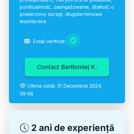
punktualność, zaangażowanie, dbałość o
powierzony sprzęt, długoterminowa
współpraca
Email verificat:
Contact Bartłomiej K.
Ultima vizită: 31 Decembrie 2024,
09:48
2 ani de experiență