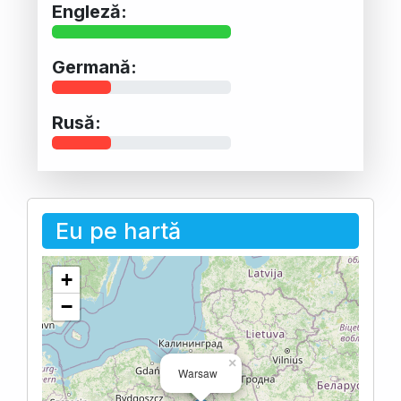
Engleză:
Germană:
Rusă:
Eu pe hartă
+
−
×
Warsaw