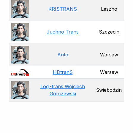
KRISTRANS
Leszno
Juchno Trans
Szczecin
Anto
Warsaw
HDtranS
Warsaw
Logi-trans Wojciech
Świebodzin
Górczewski