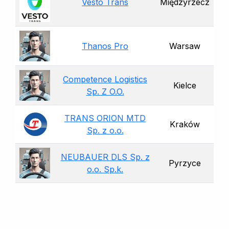
Vesto Trans
Międzyrzecz
Thanos Pro
Warsaw
Competence Logistics
Kielce
Sp. Z O.O.
TRANS ORION MTD
Kraków
Sp. z o.o.
NEUBAUER DLS Sp. z
Pyrzyce
o.o. Sp.k.