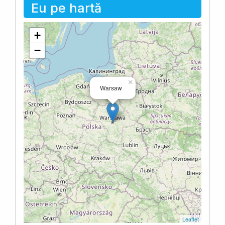
Eu pe hartă
+
−
×
Warsaw
Leaflet