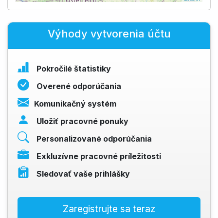
Výhody vytvorenia účtu
Pokročilé štatistiky
Overené odporúčania
Komunikačný systém
Uložiť pracovné ponuky
Personalizované odporúčania
Exkluzívne pracovné príležitosti
Sledovať vaše prihlášky
Zaregistrujte sa teraz