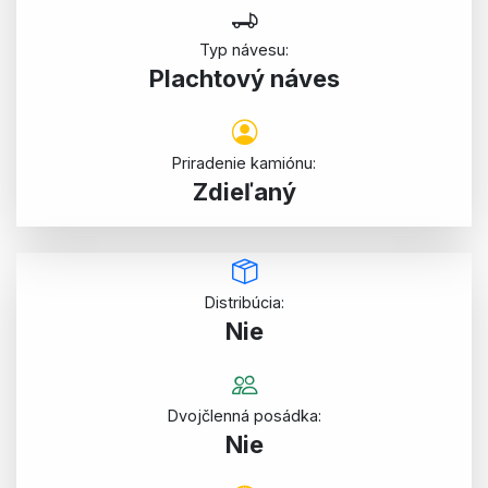
Typ návesu:
Plachtový náves
Priradenie kamiónu:
Zdieľaný
Distribúcia:
Nie
Dvojčlenná posádka:
Nie