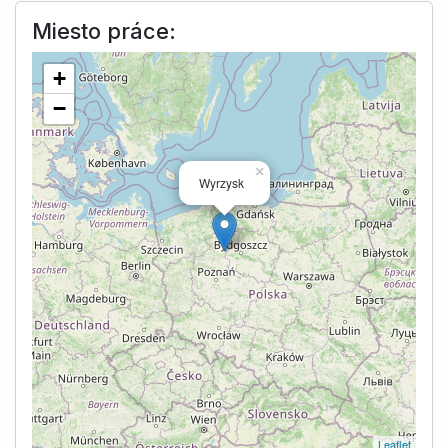
Miesto práce:
+
−
×
Wyrzysk
Leaflet