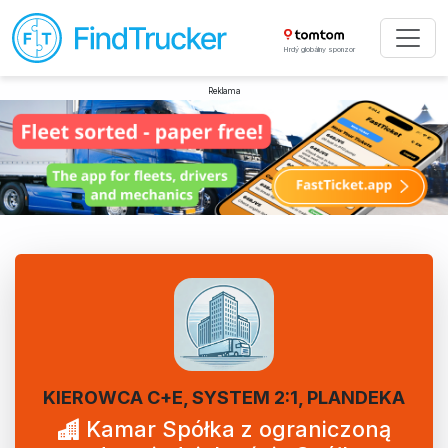
Hrdý globálny sponzor
Reklama
KIEROWCA C+E, SYSTEM 2:1, PLANDEKA
Kamar Spółka z ograniczoną