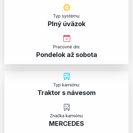
Typ systému:
Plný úväzok
Pracovné dni:
Pondelok až sobota
Typ kamiónu:
Traktor s návesom
Značka kamiónu:
MERCEDES