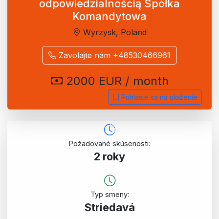
odpowiedzialnością Spółka
Komandytowa
Wyrzysk, Poland
Zavolajte nám +48530466961
2000 EUR / month
Prihláste sa na uloženie
Požadované skúsenosti:
2 roky
Typ smeny:
Striedavá