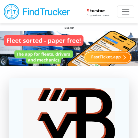
Горд глобален спонсор
Реклама