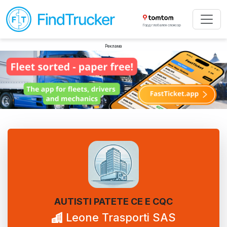
Горд глобален спонсор
Реклама
AUTISTI PATETE CE E CQC
Leone Trasporti SAS