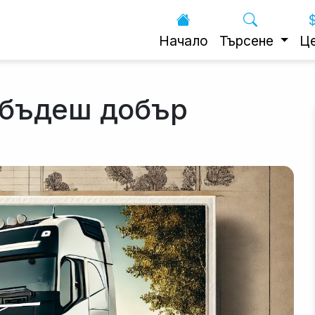
Начало
Търсене
Ц
 бъдеш добър