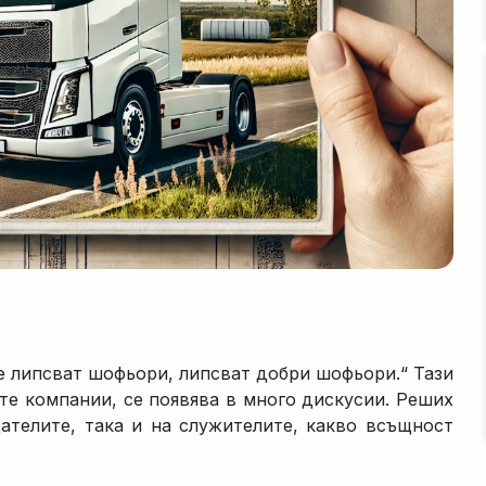
не липсват шофьори, липсват добри шофьори.“ Тази
ите компании, се появява в много дискусии. Реших
дателите, така и на служителите, какво всъщност