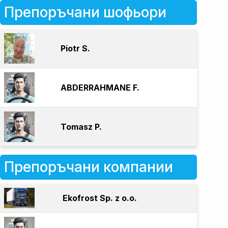
Препоръчани шофьори
Piotr S.
ABDERRAHMANE F.
Tomasz P.
Препоръчани компании
Ekofrost Sp. z o.o.