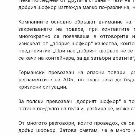
Нека погледнем от другата страна – тази на 
добрия шофьор изглежда малко по-различна, н
Компаниите основно обръщат внимание на т
закрепването на товара, при контактите 
многократно се появяваше в отговорите 
изискват от „добрия шофьор“ качества, коит
предприятие. „При нас добрият шофьор не се 
се качи на контейнера, за да затвори вратите
Германски превозвач на опасни товари, р
регламентите на ADR, но също така да бъд
кризисни ситуации.
За полски превозвач „добрият шофьор“ е то
остане по-дълго на пътя и, разбира се, може с
От многото разговори, които проведох, се ок
добър шофьор. Затова смятам, че е много 