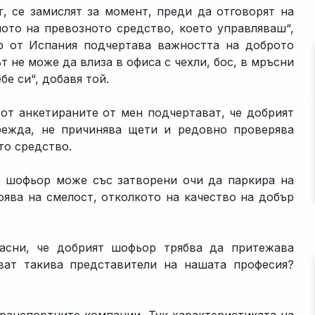
, се замислят за момент, преди да отговорят на
лото на превозното средство, което управляваш“,
р от Испания подчертава важността на доброто
 не може да влиза в офиса с чехли, бос, в мръсни
е си“, добавя той.
от анкетираните от мен подчертават, че добрият
режда, не причинява щети и редовно проверява
то средство.
т шофьор може със затворени очи да паркира на
оява на смелост, отколкото на качество на добър
ласни, че добрият шофьор трябва да притежава
сват такива представители на нашата професия?