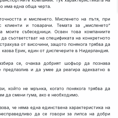
транспортните компании. Тук характеристиката на
о има една обща черта.
очността и мисленето. Мисленето на пътя, при
с клиенти и товарачи. Темата за „мисленето“
на моите събеседници. Освен това компаниите
о да съответстват на спецификата на конкретното
страхува от височини, защото понякога трябва да
“, казва Ерик, един от диспечерите в Нидерландия.
азбира се, очаква добрият шофьор да познава
е предпазлив и да умее да реагира адекватно в
зи, който не мрънка, когато понякога трябва да
ам да смени гума, ако е необходимо.
азва, че няма една единствена характеристика на
несправедливо да се говори за липса на добри