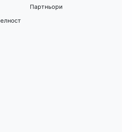
Партньори
телност