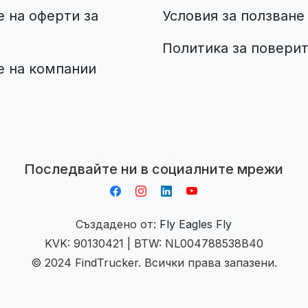
 на оферти за
Условия за ползване
Политика за повери
е на компании
Aplikacja do napiwków FastTip
Последвайте ни в социалните мрежи
Създадено от:
Fly Eagles Fly
KVK: 90130421 | BTW: NL004788538B40
© 2024 FindTrucker. Всички права запазени.