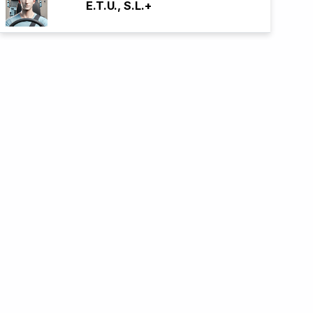
E.T.U., S.L.+