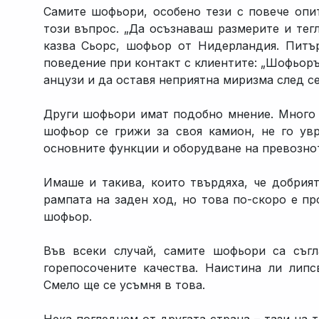
Самите шофьори, особено тези с повече опит
този въпрос. „Да осъзнаваш размерите и тег
казва Сьорс, шофьор от Нидерландия. Питъ
поведение при контакт с клиентите: „Шофьорът
анцузи и да оставя неприятна миризма след себ
Други шофьори имат подобно мнение. Много 
шофьор се грижи за своя камион, не го ув
основните функции и оборудване на превозно
Имаше и такива, които твърдяха, че добрия
рампата на заден ход, но това по-скоро е пр
шофьор.
Във всеки случай, самите шофьори са съг
горепосочените качества. Наистина ли лип
Смело ще се усъмня в това.