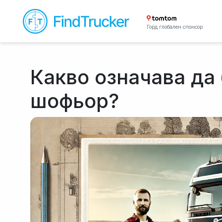
Горд глобален спонсор
Какво означава да
шофьор?