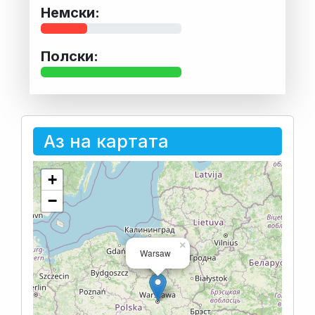
Немски:
Полски:
Аз на картата
+
−
×
Warsaw