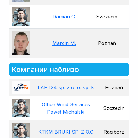
Damian C.
Szczecin
Marcin M.
Poznań
Компании наблизо
LAPT24 sp. z o. o. sp. k
Poznań
Office Wind Services
Szczecin
Paweł Michalski
KTKM BRUKI SP. Z O.O
Racibórz