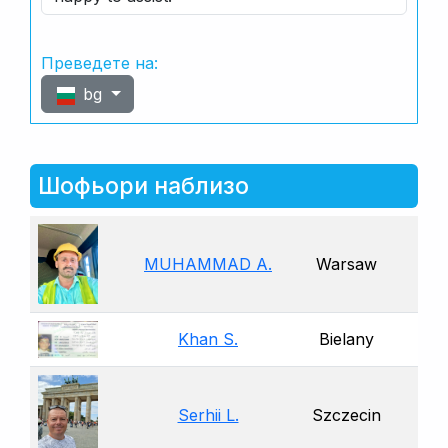
Преведете на:
bg
Шофьори наблизо
MUHAMMAD A.
Warsaw
Khan S.
Bielany
Serhii L.
Szczecin