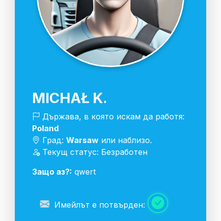
MICHAŁ K.
Държава, в която искам да работя:
Poland
Град:
Warsaw
или наблизо.
Текущ статус: Безработен
Защо аз?:
qwert
Имейлът е потвърден: