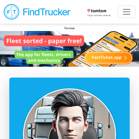
Горд глобален спонсор
Реклама