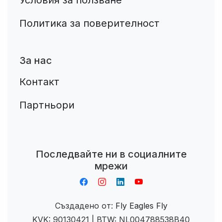
Политика за поверителност
За нас
Контакт
Партньори
Aplikacja do napiwków FastTip
Последвайте ни в социалните
мрежи
Създадено от:
Fly Eagles Fly
KVK: 90130421 | BTW: NL004788538B40