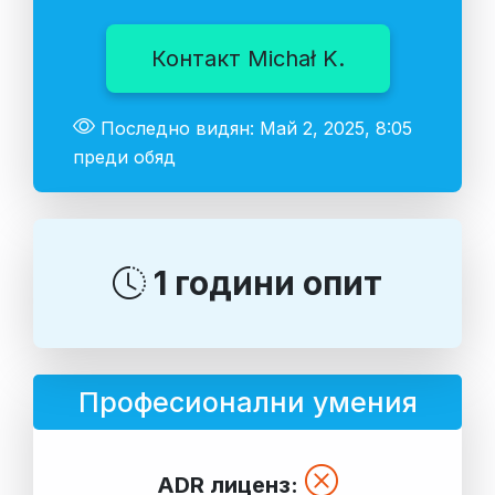
Контакт Michał K.
Последно видян: Май 2, 2025, 8:05
преди обяд
1 години опит
Професионални умения
ADR лиценз: