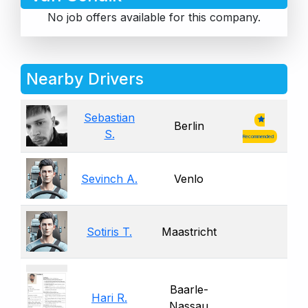
No job offers available for this company.
Nearby Drivers
Sebastian
Berlin
S.
Recommended
Sevinch A.
Venlo
Sotiris T.
Maastricht
Baarle-
Hari R.
Nassau