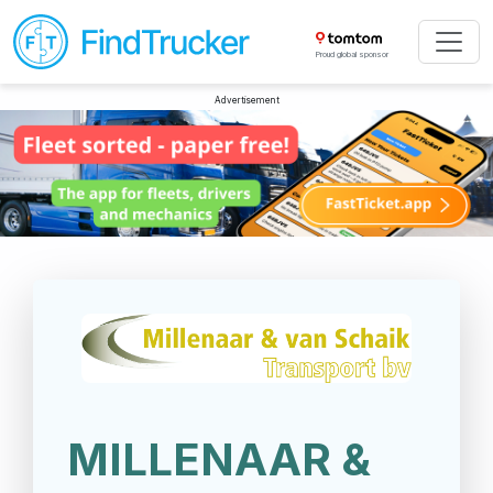
Proud global sponsor
Advertisement
MILLENAAR &