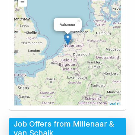
−
×
Aalsmeer
Leaflet
Job Offers from Millenaar &
van Schaik