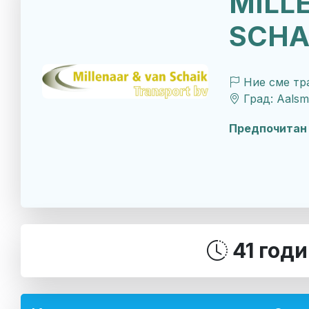
MILL
SCHA
Ние сме тра
Град: Aalsm
Предпочитан 
41 годи