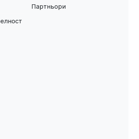
Партньори
телност