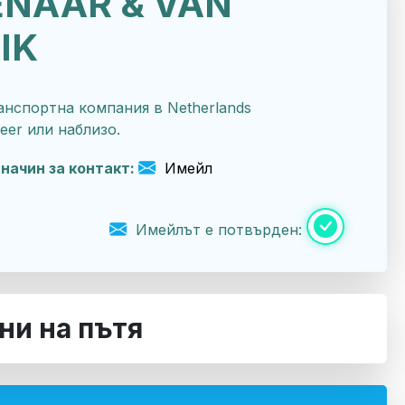
ENAAR & VAN
IK
нспортна компания в Netherlands
eer или наблизо.
начин за контакт:
Имейл
Имейлът е потвърден:
ни на пътя