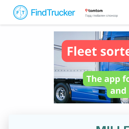
Горд глобален спонсор