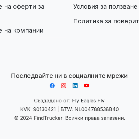
 на оферти за
Условия за ползване
Политика за повери
е на компании
Aplikacja do napiwków FastTip
Последвайте ни в социалните мрежи
Създадено от:
Fly Eagles Fly
KVK: 90130421 | BTW: NL004788538B40
© 2024 FindTrucker. Всички права запазени.