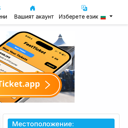
ени
Вашият акаунт
Изберете език
Местоположение: