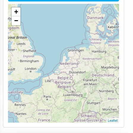
+
−
Leaflet