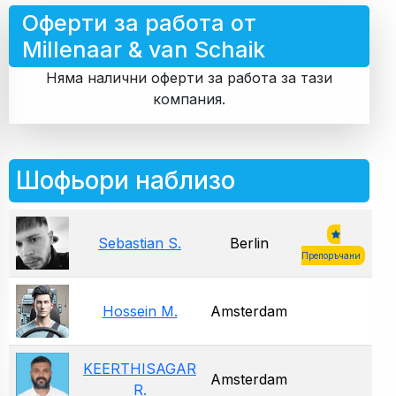
Оферти за работа от
Millenaar & van Schaik
Няма налични оферти за работа за тази
компания.
Шофьори наблизо
Sebastian S.
Berlin
Препоръчани
Hossein M.
Amsterdam
KEERTHISAGAR
Amsterdam
R.