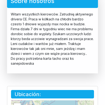
Sobre nosotros
Witam wszystkich kierowców. Zatrudnię aktywnego
drivera CE. Praca w kółkach na chłodni bardzo
czesto 1 dniowe wyjazdy max nocka w budzie.
Firma działa 7 dni w tygodniu wiec nie ma problemu
dorobic sobie do wyplaty. Szukam uczciwych ludzi
ktorzy beda uczciwie wynagradzani za swoja prace.
Leni cudaków i waritów już miałem. Traktuje
kierowców tak jak oni mnie, sam jeżdzę i mam
dzieci i wiem z czym sie wiąże praca kierowcy...
Do pracy potrzebna karta tacho oraz ks
sanepidowska
Ubicación: