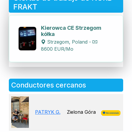
FRAKT
Kierowca CE Strzegom
kółka
Strzegom, Poland -
8600 EUR/Mo
Conductores cercanos
PATRYK G.
Zielona Góra
Recomendado