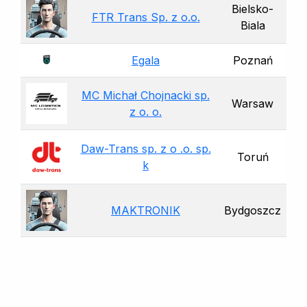
Bielsko-
FTR Trans Sp. z o.o.
Biala
Egala
Poznań
MC Michał Chojnacki sp.
Warsaw
z o. o.
Daw-Trans sp. z o .o. sp.
Toruń
k
MAKTRONIK
Bydgoszcz