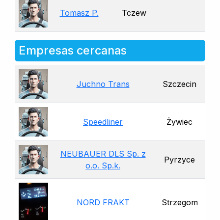
Tomasz P.
Tczew
Empresas cercanas
Juchno Trans
Szczecin
Speedliner
Żywiec
NEUBAUER DLS Sp. z
Pyrzyce
o.o. Sp.k.
NORD FRAKT
Strzegom