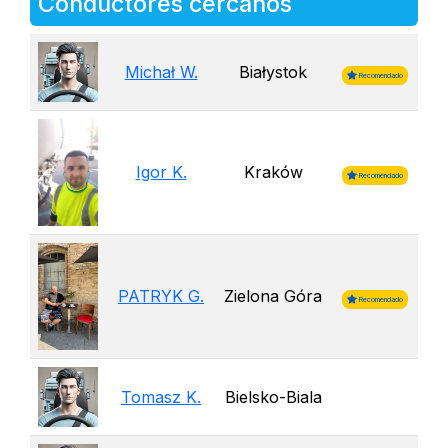
Conductores cercanos
Michał W.
Białystok
Recomendado
Igor K.
Kraków
Recomendado
PATRYK G.
Zielona Góra
Recomendado
Tomasz K.
Bielsko-Biala