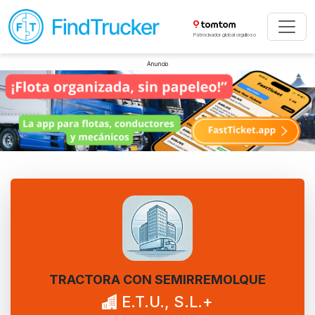
Patrocinador global orgulloso
Anuncio
TRACTORA CON SEMIRREMOLQUE
E.T.U., S.L.+