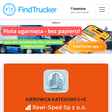
Dumny sponsor globalny
Reklama
KIEROWCA KATEGORII C+E
Rawi-Sped Sp z o.o.