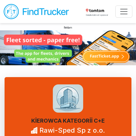
Gururlu küresel sponsor
Reklam
KIEROWCA KATEGORII C+E
Rawi-Sped Sp z o.o.