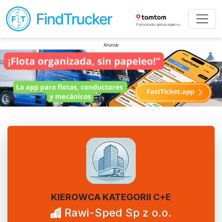
Patrocinador global orgulloso
Anuncio
KIEROWCA KATEGORII C+E
Rawi-Sped Sp z o.o.