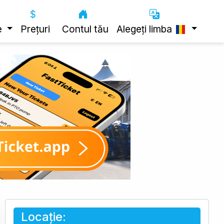
e
Prețuri
Contul tău
Alegeți limba
Locație: