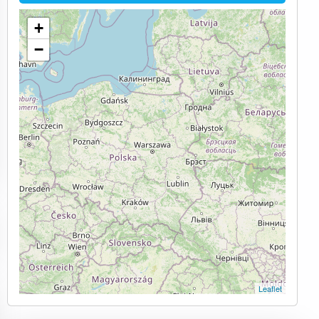
+
−
Leaflet