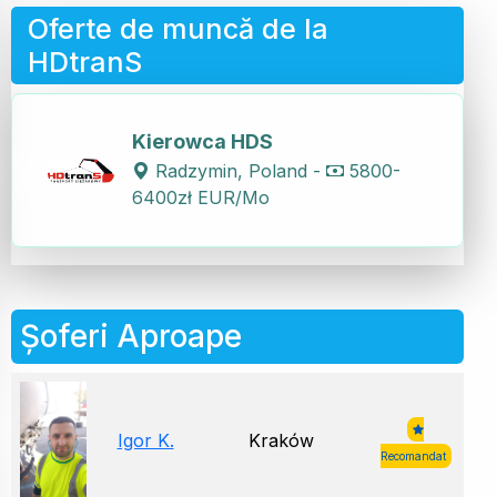
Oferte de muncă de la
HDtranS
Kierowca HDS
Radzymin, Poland -
5800-
6400zł EUR/Mo
Șoferi Aproape
Igor K.
Kraków
Recomandat