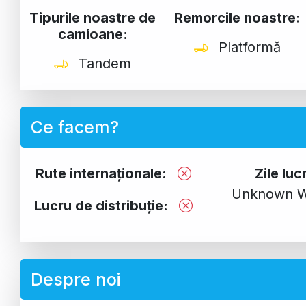
Tipurile noastre de
Remorcile noastre:
camioane:
Platformă
Tandem
Ce facem?
Rute internaționale:
Zile lu
Unknown W
Lucru de distribuție:
Despre noi