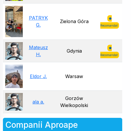
PATRYK
Zielona Góra
G.
Recomandat
Mateusz
Gdynia
H.
Recomandat
Eldor J.
Warsaw
Gorzów
ala a.
Wielkopolski
Companii Aproape