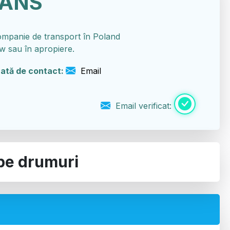
ANS
mpanie de transport în Poland
 sau în apropiere.
ată de contact:
Email
Email verificat:
 pe drumuri