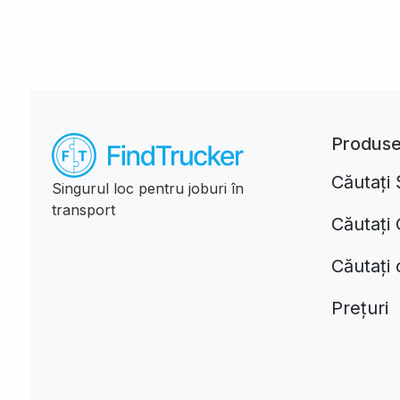
Produs
Căutați 
Singurul loc pentru joburi în
transport
Căutați
Căutați
Prețuri