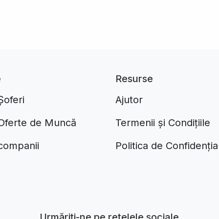
e
Resurse
Șoferi
Ajutor
 Oferte de Muncă
Termenii și Condițiile
 companii
Politica de Confidențial
Aplikacja do napiwków FastTip
Urmăriți-ne pe rețelele sociale