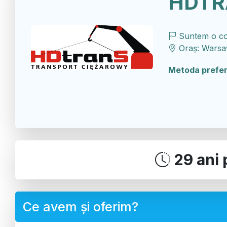
HDTR
Suntem o co
Oraș: Warsaw
Metoda prefer
29 ani
Ce avem și oferim?