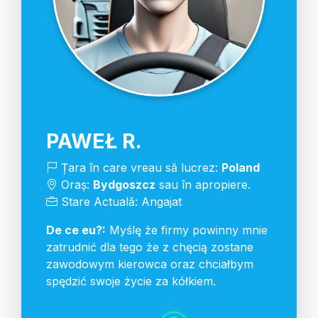
PAWEŁ R.
Țara în care vreau să lucrez:
Poland
Oraș:
Bydgoszcz
sau în apropiere.
Stare Actuală: Angajat
De ce eu?:
Myślę że firmy powinny mnie
zatrudnić dla tego że z chęcią zostane
zawodowym kierowca oraz chciałbym
spędzić swoje życie za kółkiem.