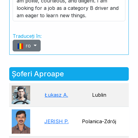
am polite, courteous, and diligent. I am
looking for a job as a category B driver and
am eager to learn new things.
Traduceți în:
ro
Șoferi Aproape
Łukasz A.
Lublin
JERISH P.
Polanica-Zdrój