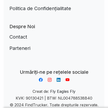
Politica de Confidențialitate
Despre Noi
Contact
Parteneri
Aplikacja do napiwków FastTip
Urmăriți-ne pe rețelele sociale
Creat de:
Fly Eagles Fly
KVK: 90130421 | BTW: NL004788538B40
© 2024 FindTrucker. Toate drepturile rezervate.