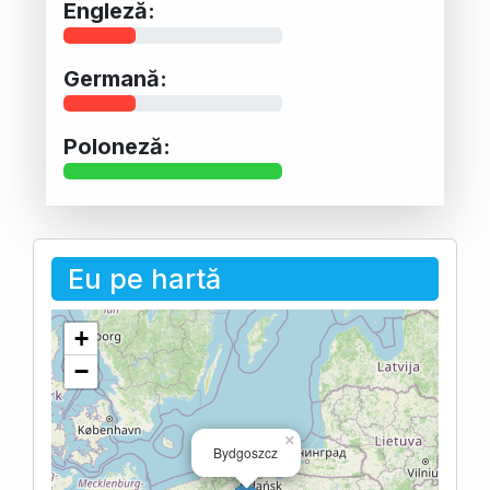
Engleză:
Germană:
Poloneză:
Eu pe hartă
+
−
×
Bydgoszcz