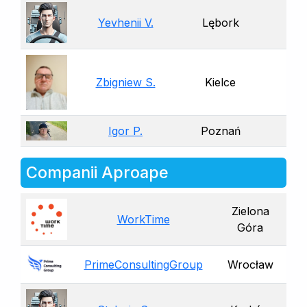
Yevhenii V.
Lębork
Zbigniew S.
Kielce
Igor P.
Poznań
Companii Aproape
Zielona
WorkTime
Góra
PrimeConsultingGroup
Wrocław