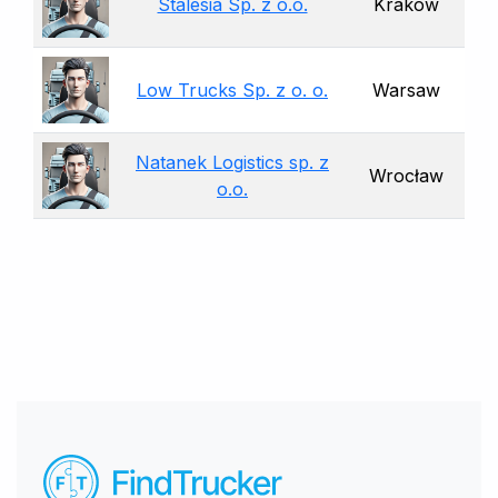
Stalesia Sp. z o.o.
Kraków
Low Trucks Sp. z o. o.
Warsaw
Natanek Logistics sp. z
Wrocław
o.o.