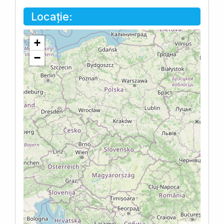
Locație:
+
−