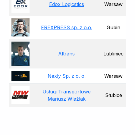
Edox Logicstics
Warsaw
FREXPRESS sp. z o.o.
Gubin
Altrans
Lubliniec
Nexly Sp. z o. o.
Warsaw
Usługi Transportowe
Słubice
Mariusz Wlaźlak