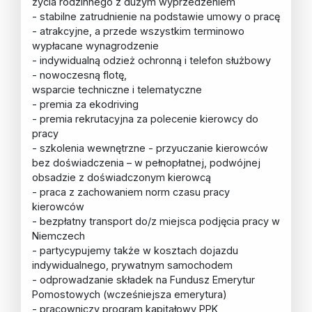
życia rodzinnego z dużym wyprzedzeniem
- stabilne zatrudnienie na podstawie umowy o pracę
- atrakcyjne, a przede wszystkim terminowo
wypłacane wynagrodzenie
- indywidualną odzież ochronną i telefon służbowy
- nowoczesną flotę,
wsparcie techniczne i telematyczne
- premia za ekodriving
- premia rekrutacyjna za polecenie kierowcy do
pracy
- szkolenia wewnętrzne - przyuczanie kierowców
bez doświadczenia – w pełnopłatnej, podwójnej
obsadzie z doświadczonym kierowcą
- praca z zachowaniem norm czasu pracy
kierowców
- bezpłatny transport do/z miejsca podjęcia pracy w
Niemczech
- partycypujemy także w kosztach dojazdu
indywidualnego, prywatnym samochodem
- odprowadzanie składek na Fundusz Emerytur
Pomostowych (wcześniejsza emerytura)
- pracowniczy program kapitałowy PPK