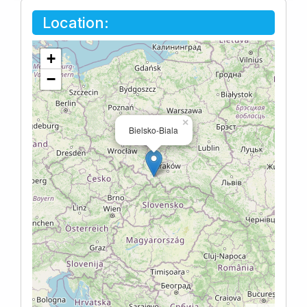
Location:
+
−
×
Bielsko-Biala