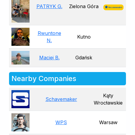
PATRYK G.
Zielona Góra
Recommended
Rwuntone
Kutno
N.
Maciej B.
Gdańsk
Nearby Companies
Kąty
Schavemaker
Wrocławskie
WPS
Warsaw